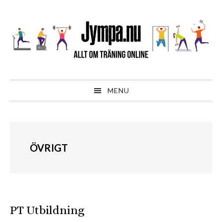
Hoppa
Hoppa
Hoppa
till
till
till
huvudnavigering
huvudinnehåll
sidfot
MENU
ÖVRIGT
PT Utbildning