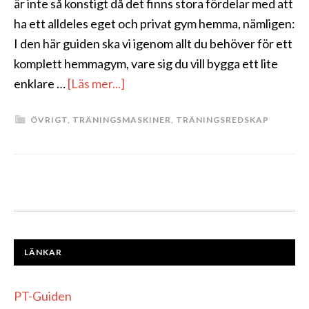
är inte så konstigt då det finns stora fördelar med att
ha ett alldeles eget och privat gym hemma, nämligen:
I den här guiden ska vi igenom allt du behöver för ett
komplett hemmagym, vare sig du vill bygga ett lite
om
enklare …
[Läs mer...]
Bygga
ÖVRIGT
,
TRÄNINGSMASKINER
,
TRÄNINGSREDSKAP
Hemmagym
FOOTER
LÄNKAR
PT-Guiden