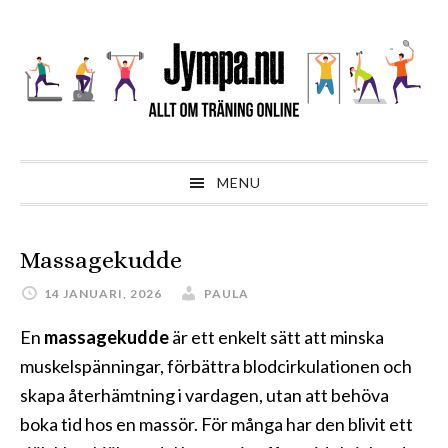
Hoppa
Hoppa
Hoppa
till
till
till
huvudnavigering
huvudinnehåll
sidfot
MENU
Massagekudde
14 JANUARI, 2026
PAULA
En
massagekudde
är ett enkelt sätt att minska
muskelspänningar, förbättra blodcirkulationen och
skapa återhämtning i vardagen, utan att behöva
boka tid hos en massör. För många har den blivit ett