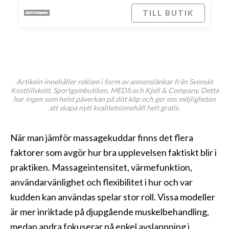
TILL BUTIK
Artikeln innehåller reklam i form av annonslänkar från Svenskt
Kosttillskott, Sportgymbutiken, MEDS och Kjell & Company. Detta
har ingen som helst påverkan på ditt köp och ger oss möjligheten
att skapa nytt kvalitetsinnehåll helt gratis.
När man jämför massagekuddar finns det flera
faktorer som avgör hur bra upplevelsen faktiskt blir i
praktiken. Massageintensitet, värmefunktion,
användarvänlighet och flexibilitet i hur och var
kudden kan användas spelar stor roll. Vissa modeller
är mer inriktade på djupgående muskelbehandling,
medan andra fokuserar på enkel avslappning i