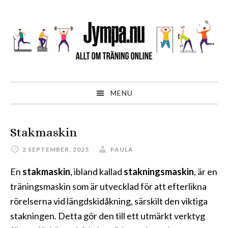
Hoppa
Hoppa
Hoppa
till
till
till
huvudnavigering
huvudinnehåll
sidfot
MENU
Stakmaskin
2 SEPTEMBER, 2025
PAULA
En
stakmaskin
, ibland kallad
stakningsmaskin
, är en
träningsmaskin som är utvecklad för att efterlikna
rörelserna vid längdskidåkning, särskilt den viktiga
stakningen. Detta gör den till ett utmärkt verktyg