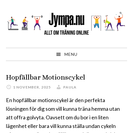
Hoppa
Hoppa
Hoppa
till
till
till
huvudnavigering
huvudinnehåll
sidfot
MENU
Hopfällbar Motionscykel
1 NOVEMBER, 2025
PAULA
En hopfällbar motionscykel är den perfekta
lösningen för dig som vill kunna träna hemma utan
att offra golvyta. Oavsett om du bor i en liten
lägenhet eller bara vill kunna ställa undan cykeln