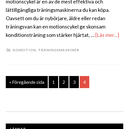
motionscykel är en av de mest effektiva och
lättillgängliga träningsmaskinerna du kan köpa.
Oavsett om du är nybörjare, äldre eller redan
träningsvan kan en motionscykel ge skonsam
om
konditionsträning som stärker hjärtat, …
[Läs mer...]
Mot
KONDITION
,
TRÄNINGSMASKINER
Bäs
i
Test
202
Go
Sida
Sida
Sida
Sida
«
Föregående sida
1
2
3
4
to
FOOTER
LÄNKAR